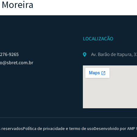
 Moreira
LOCALIZAÇÃO
8276-9265
Av. Barão de Itapura, 
to@sbret.com.br
s reservados
Política de privacidade e termo de uso
Desenvolvido por AMP