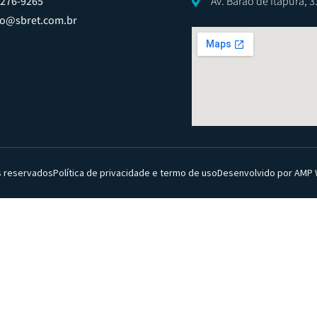
8276-9265
Av. Barão de Itapura, 
to@sbret.com.br
s reservados
Política de privacidade e termo de uso
Desenvolvido por AMP