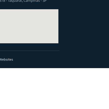
3378 - Taquaral, Campinas - SP
 Websites