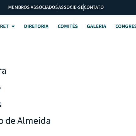
MEMBROS ASSOCIADOS
ASSOCIE-SE
CONTATO
BRET
DIRETORIA
COMITÊS
GALERIA
CONGRE
ra
o
s
o de Almeida