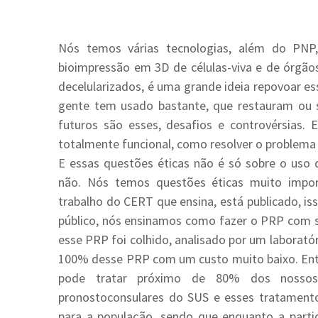
Nós temos várias tecnologias, além do PNP, 
bioimpressão em 3D de células-viva e de órgãos
decelularizados, é uma grande ideia repovoar es
gente tem usado bastante, que restauram ou 
futuros são esses, desafios e controvérsias
totalmente funcional, como resolver o problema 
E essas questões éticas não é só sobre o uso d
não. Nós temos questões éticas muito impo
trabalho do CERT que ensina, está publicado, is
público, nós ensinamos como fazer o PRP com s
esse PRP foi colhido, analisado por um laborató
100% desse PRP com um custo muito baixo. Ent
pode tratar próximo de 80% dos nossos 
pronostoconsulares do SUS e esses tratamento
para a população, sendo que enquanto a partid