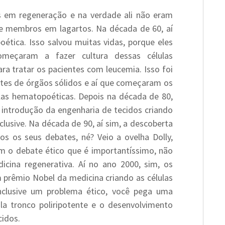
s em regeneração e na verdade ali não eram
e membros em lagartos. Na década de 60, aí
oética. Isso salvou muitas vidas, porque eles
omeçaram a fazer cultura dessas células
a tratar os pacientes com leucemia. Isso foi
ntes de órgãos sólidos e aí que começaram os
lulas hematopoéticas. Depois na década de 80,
 introdução da engenharia de tecidos criando
clusive. Na década de 90, aí sim, a descoberta
s os seus debates, né? Veio a ovelha Dolly,
m o debate ético que é importantíssimo, não
icina regenerativa. Aí no ano 2000, sim, os
rêmio Nobel da medicina criando as células
inclusive um problema ético, você pega uma
ula tronco poliripotente e o desenvolvimento
cidos.