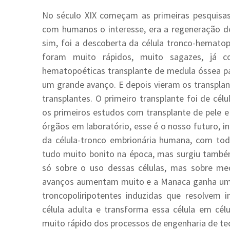
No século XIX começam as primeiras pesquisa
com humanos o interesse, era a regeneração d
sim, foi a descoberta da célula tronco-hematop
foram muito rápidos, muito sagazes, já c
hematopoéticas transplante de medula óssea par
um grande avanço. E depois vieram os transpla
transplantes. O primeiro transplante foi de cé
os primeiros estudos com transplante de pele e
órgãos em laboratório, esse é o nosso futuro, in
da célula-tronco embrionária humana, com todo
tudo muito bonito na época, mas surgiu també
só sobre o uso dessas células, mas sobre med
avanços aumentam muito e a Manaca ganha um p
troncopoliripotentes induzidas que resolvem 
célula adulta e transforma essa célula em cél
muito rápido dos processos de engenharia de te