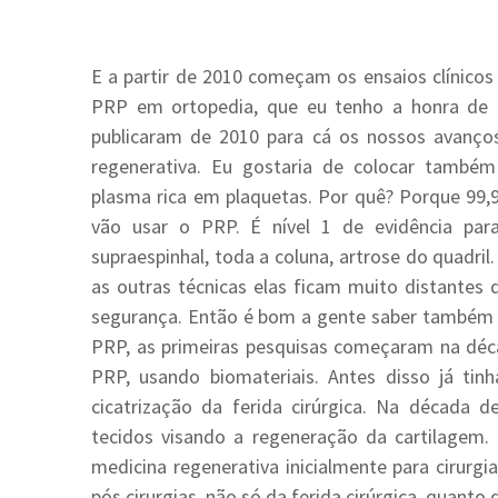
E a partir de 2010 começam os ensaios clínicos
PRP em ortopedia, que eu tenho a honra de 
publicaram de 2010 para cá os nossos avanços
regenerativa. Eu gostaria de colocar também
plasma rica em plaquetas. Por quê? Porque 99
vão usar o PRP. É nível 1 de evidência para
supraespinhal, toda a coluna, artrose do quadril.
as outras técnicas elas ficam muito distantes d
segurança. Então é bom a gente saber também 
PRP, as primeiras pesquisas começaram na déc
PRP, usando biomateriais. Antes disso já tinh
cicatrização da ferida cirúrgica. Na década
tecidos visando a regeneração da cartilagem
medicina regenerativa inicialmente para cirurg
pós cirurgias, não só da ferida cirúrgica, quanto